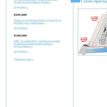
Схема проезд
керамической плитки в Латвии
...
подробнее »
04/09/2008
Sanitec и российская Della создали СП по
производству сантехники
...
подробнее »
05/08/2008
ОАО "Стройфарфор" разработало новые
коллекции керамической плитки и
керамогранита
...
подробнее »
Статьи по теме »