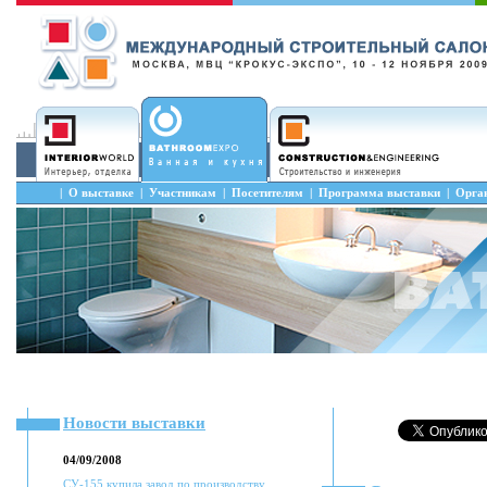
|
О выставке
|
Участникам
|
Посетителям
|
Программа выставки
|
Орга
Новости выставки
04/09/2008
СУ-155 купила завод по производству