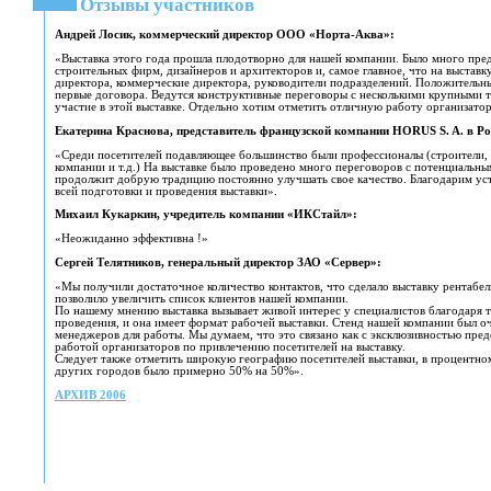
Отзывы участников
Андрей Лосик, коммерческий директор ООО «Норта-Аква»:
«Выставка этого года прошла плодотворно для нашей компании. Было много пре
строительных фирм, дизайнеров и архитекторов и, самое главное, что на выстав
директора, коммерческие директора, руководители подразделений. Положительны
первые договора. Ведутся конструктивные переговоры с несколькими крупными
участие в этой выставке. Отдельно хотим отметить отличную работу организато
Екатерина Краснова, представитель французской компании HORUS S. A. в Ро
«Среди посетителей подавляющее большинство были профессионалы (строители, 
компании и т.д.) На выставке было проведено много переговоров с потенциальны
продолжит добрую традицию постоянно улучшать свое качество. Благодарим ус
всей подготовки и проведения выставки».
Михаил Кукаркин, учредитель компании «ИКСтайл»:
«Неожиданно эффективна !»
Сергей Телятников, генеральный директор ЗАО «Сервер»:
«Мы получили достаточное количество контактов, что сделало выставку рентабел
позволило увеличить список клиентов нашей компании.
По нашему мнению выставка вызывает живой интерес у специалистов благодаря т
проведения, и она имеет формат рабочей выставки. Стенд нашей компании был о
менеджеров для работы. Мы думаем, что это связано как с эксклюзивностью пре
работой организаторов по привлечению посетителей на выставку.
Следует также отметить широкую географию посетителей выставки, в процентно
других городов было примерно 50% на 50%».
АРХИВ 2006