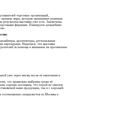
дставителей торговых организаций,
ку пришли люди, которые принимают решения:
е результаты выставки уже есть. Заключены
 торговыми фирмами. Планируем дальнейшее
ров».
ссии:
дизайнеры, архитекторы, региональные
ми партнерами. Надеемся, что выставка
троителей за помощь и внимание на протяжении
ьной уже через месяц после её окончания и
ому, что правильно выбраны сроки её
чень хорошо посещаем, что порой не хватало
дставляемой нами продукции, так и с хорошей
м соотношении специалистов из Москвы и