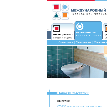
|
О выставке
|
Участникам
|
Посетите
Новости выставки
04/09/2008
СУ-155 купила завод по производству