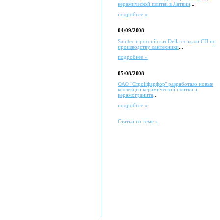
керамической плитки в Латвии
...
подробнее »
04/09/2008
Sanitec и российская Della создали СП по
производству сантехники
...
подробнее »
05/08/2008
ОАО "Стройфарфор" разработало новые
коллекции керамической плитки и
керамогранита
...
подробнее »
Статьи по теме »