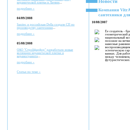
Новости
керамической плитки в Латвии
...
подробнее »
Компания VitrА
сантехники для
04/09/2008
10/08/2007
Sanitec и российская Della создали СП по
производству сантехники
...
Ее создатель - б
подробнее »
геометрический р
национальный кол
похожие на ветви
05/08/2008
навесные раковин
воспроизводящим 
ОАО "Стройфарфор" разработало новые
эстетическую гар
коллекции керамической плитки и
ваннах. Для рабо
керамогранита
...
между человеком,
футуристических
подробнее »
Статьи по теме »