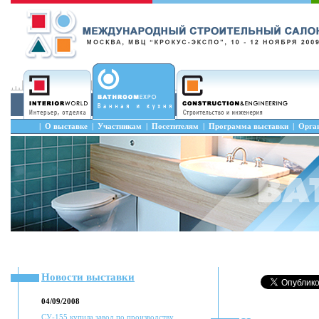
|
О выставке
|
Участникам
|
Посетителям
|
Программа выставки
|
Орга
Новости выставки
04/09/2008
СУ-155 купила завод по производству