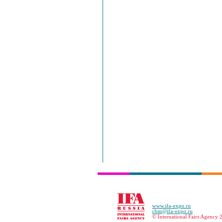
www.ifa-expo.ru
cbm@ifa-expo.ru
© International Fairs Agency 