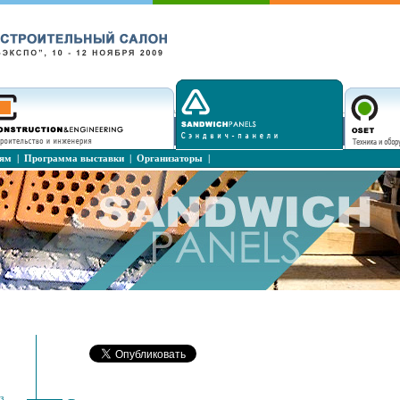
лям
|
Программа выставки
|
Организаторы
|
з