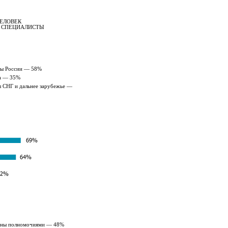
ЧЕЛОВЕК
И СПЕЦИАЛИСТЫ
ны России — 58%
а — 35%
 СНГ и дальнее зарубежье —
ены полномочиями — 48%